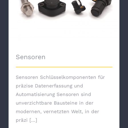
Sensoren
Sensoren
Sensoren Schlüsselkomponenten für
präzise Datenerfassung und
Automatisierung Sensoren sind
unverzichtbare Bausteine in der
modernen, vernetzten Welt, in der
präzi [...]