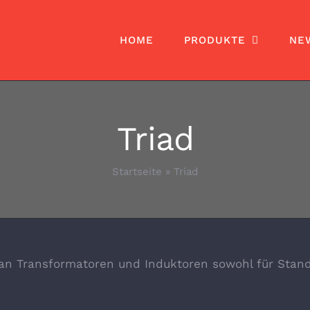
HOME
PRODUKTE
NE
Triad
Startseite
»
Triad
 an Transformatoren und Induktoren sowohl für Stan