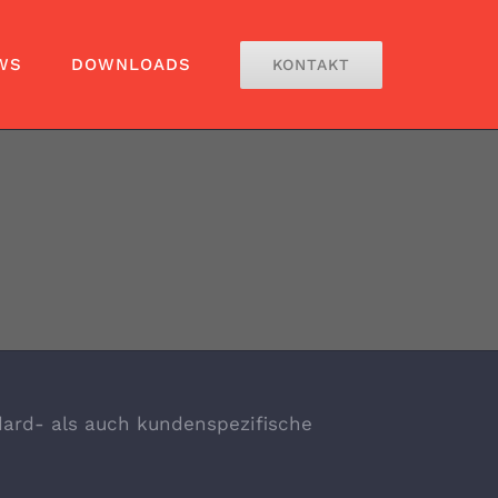
WS
DOWNLOADS
KONTAKT
dard- als auch kundenspezifische