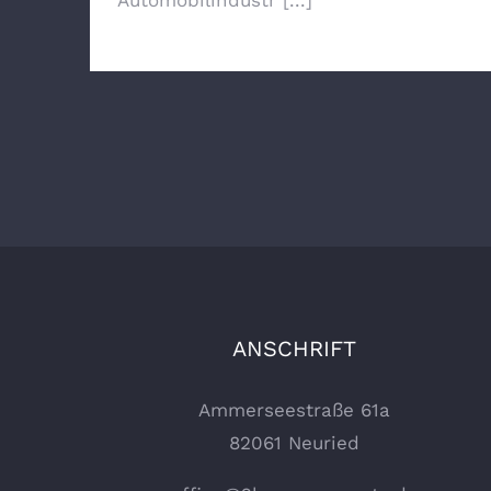
Automobilindustr [...]
ANSCHRIFT
Ammerseestraße 61a
82061 Neuried