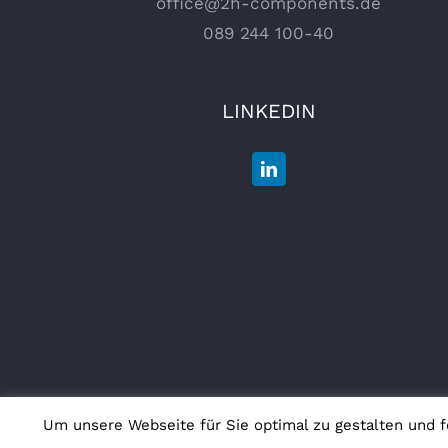
office@2h-components.de
089 244 100-40
LINKEDIN
Um unsere Webseite für Sie optimal zu gestalten und 