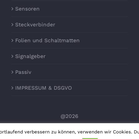
Sensoren
Steckverbinder
Folien und Schaltmatten
Signalgeber
Passiv
IMPRESSUM & DSGVO
@2026
fortlaufend verbessern zu können, verwenden wir Cookies. D