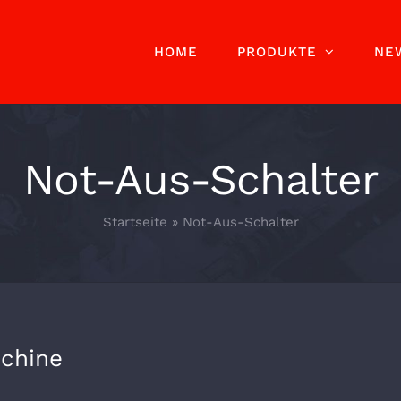
HOME
PRODUKTE
NE
Not-Aus-Schalter
Startseite
»
Not-Aus-Schalter
schine