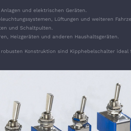
Anlagen und elektrischen Geräten.
eleuchtungssystemen, Lüftungen und weiteren Fahr
ten und Schaltpulten.
ren, Heizgeräten und anderen Haushaltsgeräten.
robusten Konstruktion sind Kipphebelschalter ideal