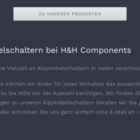
ZU UNSEREN PRODUKTEN
belschaltern bei H&H Components
e Vielzahl an Kipphebelschaltern in vielen verschi
s können wir Ihnen für jedes Vorhaben das passend
lls Sie Hilfe bei der Auswahl benötigen. Wir finden di
gen zu unseren Kipphebelschaltern beraten wir Sie g
der schreiben Sie uns ganz einfach eine E-Mail an
o