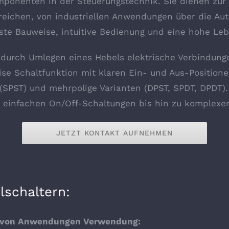
ponenten in der Steuerungstechnik. Sie dienen zur 
ereichen, von industriellen Anwendungen über die Aut
ste Bauweise, intuitive Bedienung und eine hohe Le
r durch Umlegen eines Hebels elektrische Verbindung
zise Schaltfunktion mit klaren Ein- und Aus-Positione
(SPST) und mehrpolige Varianten (DPST, SPDT, DPDT). 
 einfachen On/Off-Schaltungen bis hin zu komplexe
JETZT KONTAKT AUFNEHMEN
lschaltern:
ahl von Anwendungen Verwendung: