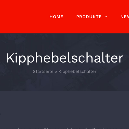
HOME
PRODUKTE
NE
Kipphebelschalter
Startseite
»
Kipphebelschalter
?