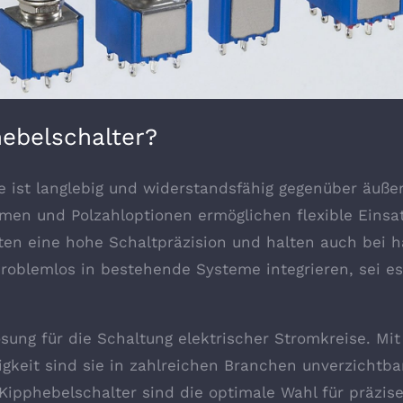
hebelschalter?
 ist langlebig und widerstandsfähig gegenüber äußer
ormen und Polzahloptionen ermöglichen flexible Einsa
eten eine hohe Schaltpräzision und halten auch bei 
problemlos in bestehende Systeme integrieren, sei es
ung für die Schaltung elektrischer Stromkreise. Mit 
keit sind sie in zahlreichen Branchen unverzichtbar.
Kipphebelschalter sind die optimale Wahl für präzis